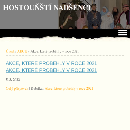
Jdi na obsah
Jdi na menu
HOSTOUŇŠTÍ NADŠENCI
Úvod
»
AKCE
»
Akce, které proběhly v roce 2021
AKCE, KTERÉ PROBĚHLY V ROCE 2021
AKCE, KTERÉ PROBĚHLY V ROCE 2021
5. 3. 2022
Celý příspěvek
|
Rubrika:
Akce, které proběhly v roce 2021